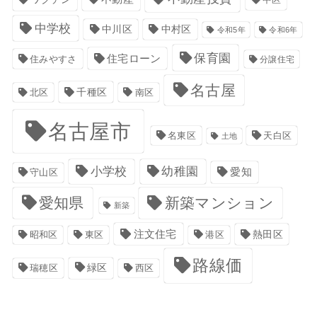
中学校
中川区
中村区
令和5年
令和6年
保育園
住宅ローン
住みやすさ
分譲住宅
名古屋
千種区
南区
北区
名古屋市
名東区
天白区
土地
小学校
幼稚園
愛知
守山区
愛知県
新築マンション
新築
注文住宅
港区
熱田区
昭和区
東区
路線価
緑区
瑞穂区
西区