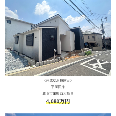
《完成初お披露目》
平屋回帰
豊明市栄町西大根Ⅱ
4,080万円