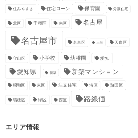
保育園
住宅ローン
住みやすさ
分譲住宅
名古屋
千種区
南区
北区
名古屋市
名東区
天白区
土地
小学校
幼稚園
愛知
守山区
愛知県
新築マンション
新築
注文住宅
港区
熱田区
昭和区
東区
路線価
緑区
瑞穂区
西区
エリア情報