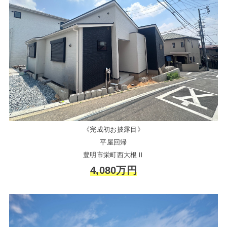
《完成初お披露目》
平屋回帰
豊明市栄町西大根Ⅱ
4,080万円