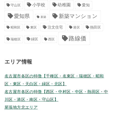
小学校
幼稚園
愛知
守山区
愛知県
新築マンション
新築
注文住宅
港区
熱田区
昭和区
東区
路線価
緑区
瑞穂区
西区
エリア情報
名古屋市各区の特徴【千種区・名東区・瑞穂区・昭和
区・東区・天白区・緑区・北区】
名古屋市各区の特徴【西区・中村区・中区・熱田区・中
川区・港区・南区・守山区】
尾張地方北エリア