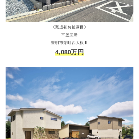
《完成初お披露目》
平屋回帰
豊明市栄町西大根Ⅱ
4,080万円