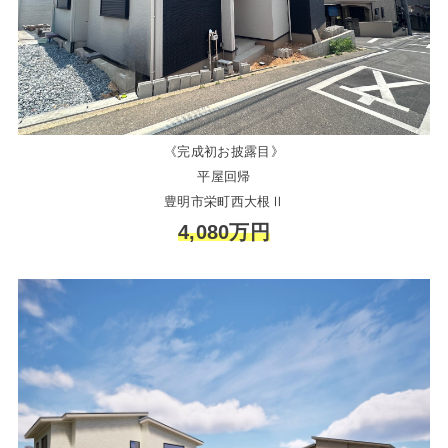
《完成初お披露目》
平屋回帰
豊明市栄町西大根Ⅱ
4,080万円