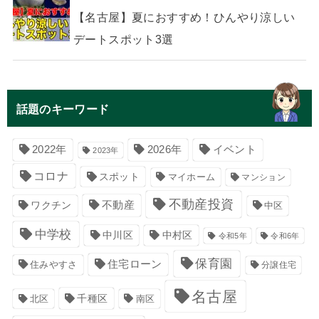
【名古屋】夏におすすめ！ひんやり涼しい
デートスポット3選
話題のキーワード
イベント
2022年
2026年
2023年
コロナ
スポット
マイホーム
マンション
不動産投資
不動産
ワクチン
中区
中学校
中川区
中村区
令和5年
令和6年
保育園
住宅ローン
住みやすさ
分譲住宅
名古屋
千種区
南区
北区