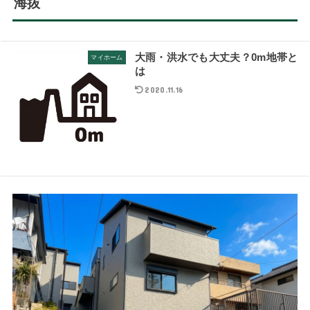
海抜
大雨・洪水でも大丈夫？0m地帯と
マイホーム
は
2020.11.16