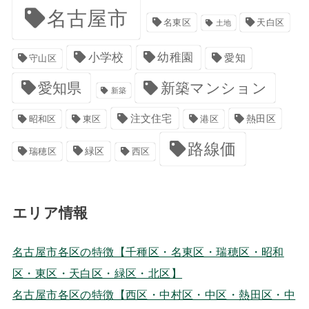
名古屋市
名東区
天白区
土地
小学校
幼稚園
愛知
守山区
愛知県
新築マンション
新築
注文住宅
港区
熱田区
昭和区
東区
路線価
緑区
瑞穂区
西区
エリア情報
名古屋市各区の特徴【千種区・名東区・瑞穂区・昭和
区・東区・天白区・緑区・北区】
名古屋市各区の特徴【西区・中村区・中区・熱田区・中