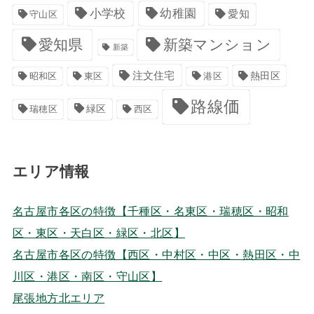
小学校
幼稚園
愛知
守山区
愛知県
新築マンション
新築
注文住宅
港区
熱田区
昭和区
東区
路線価
緑区
瑞穂区
西区
エリア情報
名古屋市各区の特徴【千種区・名東区・瑞穂区・昭和
区・東区・天白区・緑区・北区】
名古屋市各区の特徴【西区・中村区・中区・熱田区・中
川区・港区・南区・守山区】
尾張地方北エリア