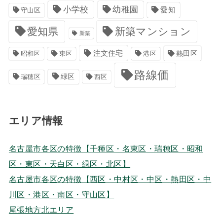
小学校
幼稚園
愛知
守山区
愛知県
新築マンション
新築
注文住宅
港区
熱田区
昭和区
東区
路線価
緑区
瑞穂区
西区
エリア情報
名古屋市各区の特徴【千種区・名東区・瑞穂区・昭和
区・東区・天白区・緑区・北区】
名古屋市各区の特徴【西区・中村区・中区・熱田区・中
川区・港区・南区・守山区】
尾張地方北エリア