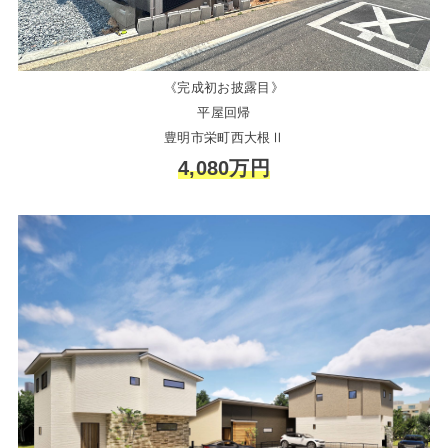
《完成初お披露目》
平屋回帰
豊明市栄町西大根Ⅱ
4,080万円