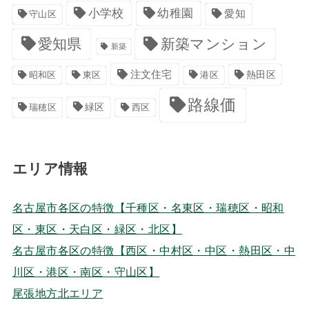
小学校
幼稚園
愛知
守山区
愛知県
新築マンション
新築
注文住宅
港区
熱田区
昭和区
東区
路線価
緑区
瑞穂区
西区
エリア情報
名古屋市各区の特徴【千種区・名東区・瑞穂区・昭和
区・東区・天白区・緑区・北区】
名古屋市各区の特徴【西区・中村区・中区・熱田区・中
川区・港区・南区・守山区】
尾張地方北エリア