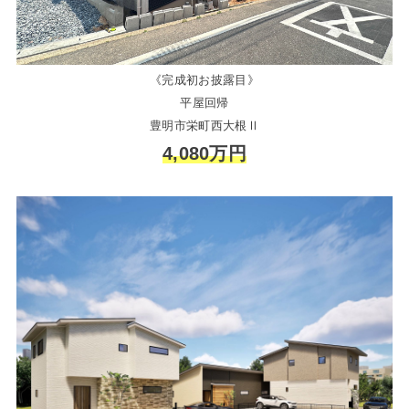
《完成初お披露目》
平屋回帰
豊明市栄町西大根Ⅱ
4,080万円