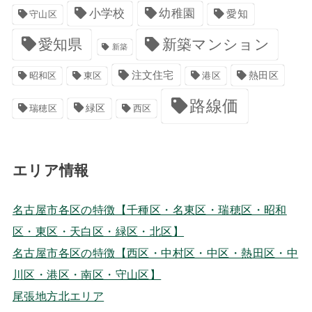
小学校
幼稚園
愛知
守山区
愛知県
新築マンション
新築
注文住宅
港区
熱田区
昭和区
東区
路線価
緑区
瑞穂区
西区
エリア情報
名古屋市各区の特徴【千種区・名東区・瑞穂区・昭和
区・東区・天白区・緑区・北区】
名古屋市各区の特徴【西区・中村区・中区・熱田区・中
川区・港区・南区・守山区】
尾張地方北エリア