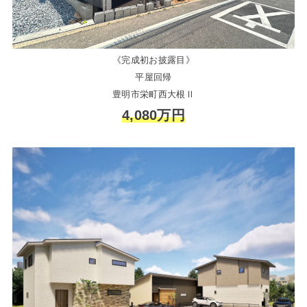
《完成初お披露目》
平屋回帰
豊明市栄町西大根Ⅱ
4,080万円