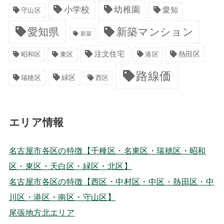
小学校
幼稚園
愛知
守山区
愛知県
新築マンション
新築
注文住宅
港区
熱田区
昭和区
東区
路線価
緑区
瑞穂区
西区
エリア情報
名古屋市各区の特徴【千種区・名東区・瑞穂区・昭和
区・東区・天白区・緑区・北区】
名古屋市各区の特徴【西区・中村区・中区・熱田区・中
川区・港区・南区・守山区】
尾張地方北エリア