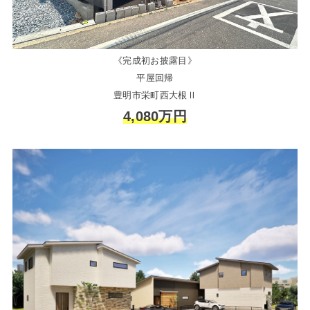
《完成初お披露目》
平屋回帰
豊明市栄町西大根Ⅱ
4,080万円