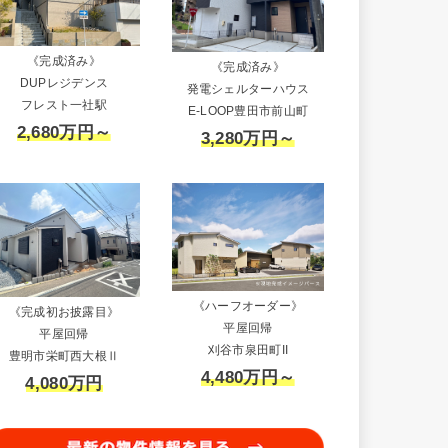
《完成済み》
《完成済み》
DUPレジデンス
発電シェルターハウス
フレスト一社駅
E-LOOP豊田市前山町
2,680万円～
3,280万円～
《ハーフオーダー》
《完成初お披露目》
平屋回帰
平屋回帰
刈谷市泉田町II
豊明市栄町西大根Ⅱ
4,480万円～
4,080万円