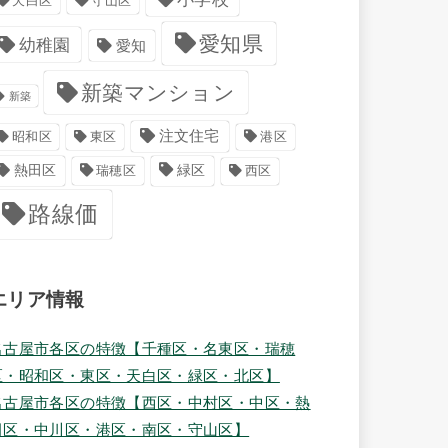
天白区
守山区
愛知県
幼稚園
愛知
新築マンション
新築
注文住宅
港区
昭和区
東区
緑区
熱田区
瑞穂区
西区
路線価
エリア情報
名古屋市各区の特徴【千種区・名東区・瑞穂
区・昭和区・東区・天白区・緑区・北区】
名古屋市各区の特徴【西区・中村区・中区・熱
田区・中川区・港区・南区・守山区】