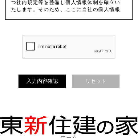
つ社内規定等を整備し個人情報体制を確立い
たします。そのため、ここに当社の個人情報
保護基本方針を定め、これを実行し、かつ継
続的に見直しを行い改善に努めます。
（定義）
「個人情報」とは、個人情報の保護に関する
法律（平成15年法律第57号、以下「個人情
報保護法」といいます。）に定義される「個
人情報」を指します。
1.当社は、個人情報保護規定等の社内規定
を定め、これらを当社従業員（役員、社員、
契約社員、派遣社員、パートナー社員、パー
トタイマー、アルバイト等を含む）その他関
係者に周知徹底し実行いたします。
2.当社は、個人情報の紛失、破壊、改ざん
及び漏えい等を防止するため、不正アクセ
ス・コンピュータウイルス対策等の適切な情
ホーム
報セキュリティ対策を講じます。