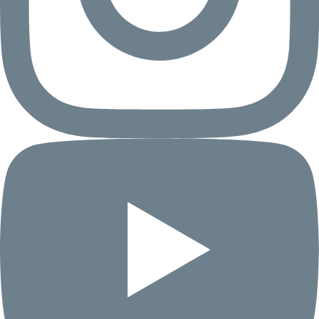
委託先に提供する場合
(3)個人情報を当社の関係会社との間で共
同利用する場合
(4)その他個人情報保護法で定められてい
る場合
7.当社は、保有個人データについて、本人
から開示、訂正、利用停止等の求めを受けた
場合は速やかに対応する体制を整備します。
8.当社は、個人情報の取り扱いに関する苦
情について、適切かつ迅速な対応に努め、そ
のために必要な体制を整備します。
２．個人情報のお取り扱いについて
個人情報の利用目的
お客様の個人情報は、以下の目的のために利
用します。当社は、お客様等のご同意を得た
場合を除き、この利用目的の達成に必要な範