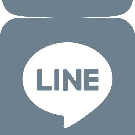
囲を超えてお客様等の個人情報を利用いたし
ません。ただし、当社が行う事業は、追加・
変更される場合があります。
（１）注文住宅・分譲住宅・建築条件付土
地・集合住宅・その他不動産商品の企画・設
計・請負・販売・監理事業
（２）アフターサービス・リフォーム等の住
宅関連事業
（３）環境エネルギー事業
（４）当社及び当社の関係会社が取り扱う商
品・サービスの提供
（５）インテリア器具・住宅設備機器等の提
案・販売
（６）当社が主催するイベント・セミナー・
その他当社商品及びサービスに関連する各種
情報の提供
（７）商品開発並びにお客様サービスの向上
を目的としたアンケート調査及びその分析
（８）個人の属性情報・行動履歴・ウェブサ