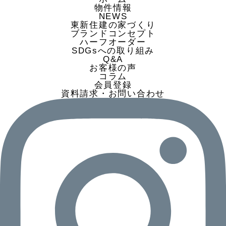
物件情報
3.当社は、個人情報を取得する場合、適法
NEWS
かつ公正な手段によって行い、個人情報の主
東新住建の家づくり
ブランドコンセプト
体である本人（以下、本人といいます）に対
ハーフオーダー
し、個人情報の利用目的等について明示もし
SDGsへの取り組み
くは通知するか、または当社ホームページに
Q&A
お客様の声
公表します。
コラム
4.当社は、要配慮個人情報について、個人
会員登録
情報保護法に定める場合を除き、本人の同意
資料請求・お問い合わせ
なく取得することをいたしません。
5.当社は、個人情報の利用は、利用目的の
範囲内で業務の遂行上必要な限りにおいて行
います。事前に本人に明示または公表した利
用目的以外の目的で利用するときは、個人情
報保護法等に定める場合を除き、本人の同意
を得るものとします。
6.当社は、次の場合を除き、個人情報を第
三者には提供いたしません。
(1)本人から事前の同意を得た場合
(2)業務を委託するために個人情報を業務