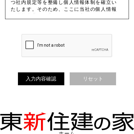
つ社内規定等を整備し個人情報体制を確立い
たします。そのため、ここに当社の個人情報
保護基本方針を定め、これを実行し、かつ継
続的に見直しを行い改善に努めます。
（定義）
「個人情報」とは、個人情報の保護に関する
法律（平成15年法律第57号、以下「個人情
報保護法」といいます。）に定義される「個
人情報」を指します。
1.当社は、個人情報保護規定等の社内規定
を定め、これらを当社従業員（役員、社員、
契約社員、派遣社員、パートナー社員、パー
トタイマー、アルバイト等を含む）その他関
係者に周知徹底し実行いたします。
2.当社は、個人情報の紛失、破壊、改ざん
及び漏えい等を防止するため、不正アクセ
ス・コンピュータウイルス対策等の適切な情
ホーム
報セキュリティ対策を講じます。