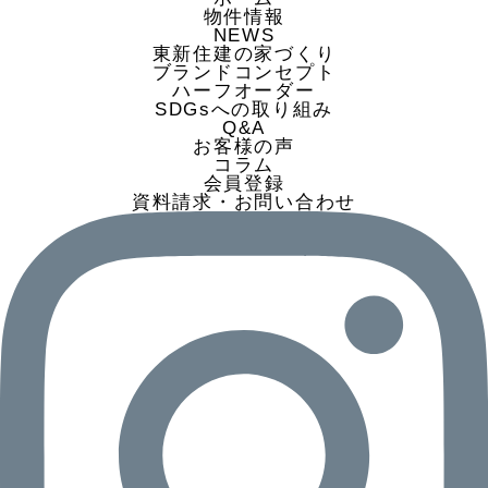
物件情報
3.当社は、個人情報を取得する場合、適法
NEWS
かつ公正な手段によって行い、個人情報の主
東新住建の家づくり
ブランドコンセプト
体である本人（以下、本人といいます）に対
ハーフオーダー
し、個人情報の利用目的等について明示もし
SDGsへの取り組み
くは通知するか、または当社ホームページに
Q&A
お客様の声
公表します。
コラム
4.当社は、要配慮個人情報について、個人
会員登録
情報保護法に定める場合を除き、本人の同意
資料請求・お問い合わせ
なく取得することをいたしません。
5.当社は、個人情報の利用は、利用目的の
範囲内で業務の遂行上必要な限りにおいて行
います。事前に本人に明示または公表した利
用目的以外の目的で利用するときは、個人情
報保護法等に定める場合を除き、本人の同意
を得るものとします。
6.当社は、次の場合を除き、個人情報を第
三者には提供いたしません。
(1)本人から事前の同意を得た場合
(2)業務を委託するために個人情報を業務