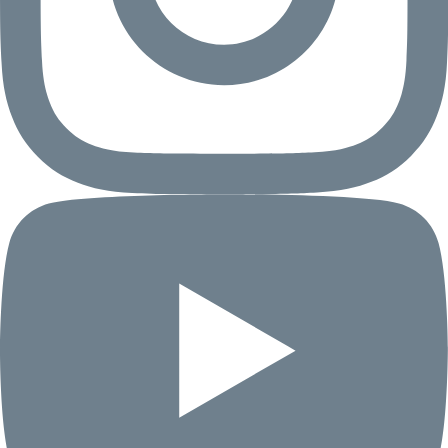
委託先に提供する場合
(3)個人情報を当社の関係会社との間で共
同利用する場合
(4)その他個人情報保護法で定められてい
る場合
7.当社は、保有個人データについて、本人
から開示、訂正、利用停止等の求めを受けた
場合は速やかに対応する体制を整備します。
8.当社は、個人情報の取り扱いに関する苦
情について、適切かつ迅速な対応に努め、そ
のために必要な体制を整備します。
２．個人情報のお取り扱いについて
個人情報の利用目的
お客様の個人情報は、以下の目的のために利
用します。当社は、お客様等のご同意を得た
場合を除き、この利用目的の達成に必要な範