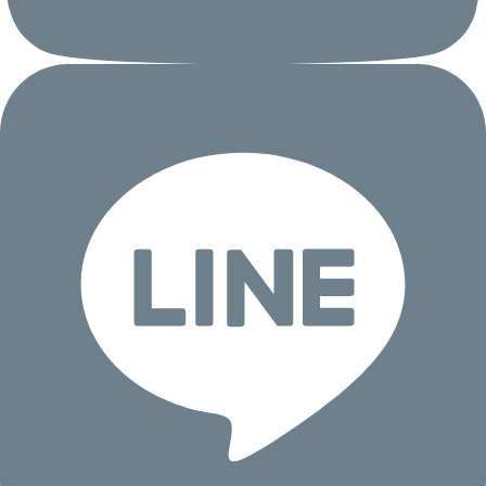
囲を超えてお客様等の個人情報を利用いたし
ません。ただし、当社が行う事業は、追加・
変更される場合があります。
（１）注文住宅・分譲住宅・建築条件付土
地・集合住宅・その他不動産商品の企画・設
計・請負・販売・監理事業
（２）アフターサービス・リフォーム等の住
宅関連事業
（３）環境エネルギー事業
（４）当社及び当社の関係会社が取り扱う商
品・サービスの提供
（５）インテリア器具・住宅設備機器等の提
案・販売
（６）当社が主催するイベント・セミナー・
その他当社商品及びサービスに関連する各種
情報の提供
（７）商品開発並びにお客様サービスの向上
を目的としたアンケート調査及びその分析
（８）個人の属性情報・行動履歴・ウェブサ