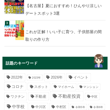
【名古屋】夏におすすめ！ひんやり涼しい
デートスポット3選
これが正解！いい子に育つ、子供部屋の間
取りの作り方
話題のキーワード
イベント
2022年
2026年
2023年
コロナ
スポット
マイホーム
マンション
不動産投資
不動産
ワクチン
中区
中学校
中川区
中村区
令和5年
令和6年