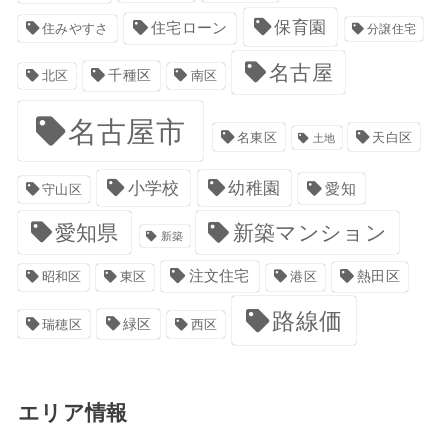
保育園
住宅ローン
住みやすさ
分譲住宅
名古屋
千種区
南区
北区
名古屋市
名東区
天白区
土地
小学校
幼稚園
愛知
守山区
愛知県
新築マンション
新築
注文住宅
港区
熱田区
昭和区
東区
路線価
緑区
瑞穂区
西区
エリア情報