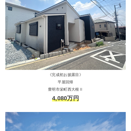
《完成初お披露目》
平屋回帰
豊明市栄町西大根Ⅱ
4,080万円