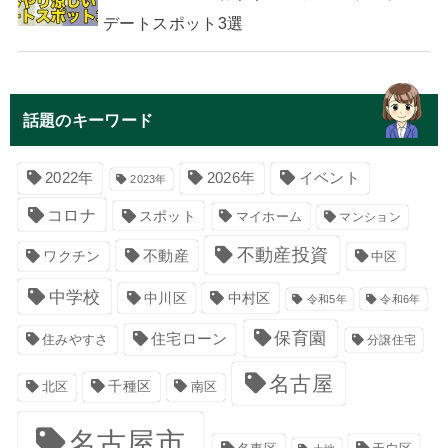
デートスポット3選
話題のキーワード
イベント
2022年
2026年
2023年
コロナ
スポット
マイホーム
マンション
不動産投資
不動産
ワクチン
中区
中学校
中川区
中村区
令和5年
令和6年
保育園
住宅ローン
住みやすさ
分譲住宅
名古屋
千種区
南区
北区
名古屋市