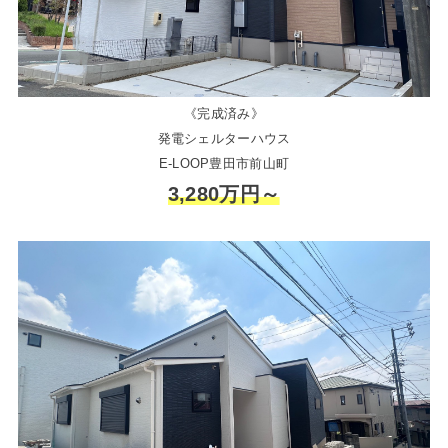
《完成済み》
発電シェルターハウス
E-LOOP豊田市前山町
3,280万円～