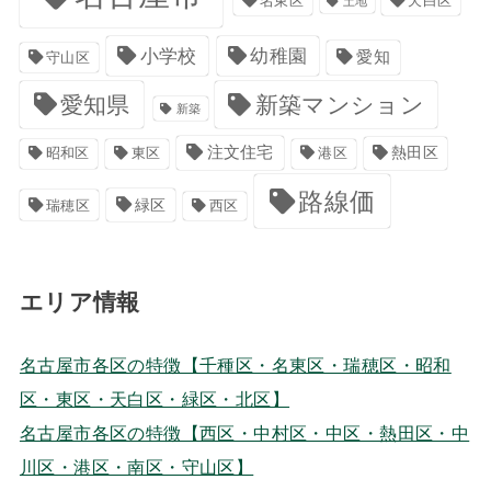
名東区
天白区
土地
小学校
幼稚園
愛知
守山区
愛知県
新築マンション
新築
注文住宅
港区
熱田区
昭和区
東区
路線価
緑区
瑞穂区
西区
エリア情報
名古屋市各区の特徴【千種区・名東区・瑞穂区・昭和
区・東区・天白区・緑区・北区】
名古屋市各区の特徴【西区・中村区・中区・熱田区・中
川区・港区・南区・守山区】