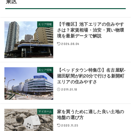
東区
【千種区】池下エリアの住みやす
エリア情報
さは？家賃相場・治安・買い物環
境を最新データで解説
2026.08.04
【ベッドタウン特集①】名古屋駅-
エリア情報
堀田駅間が約20分で行ける新開町
エリアの住みやすさ
2019.01.18
家を買うために適した良い土地の
マイホーム
地盤の選び方
2020.11.25