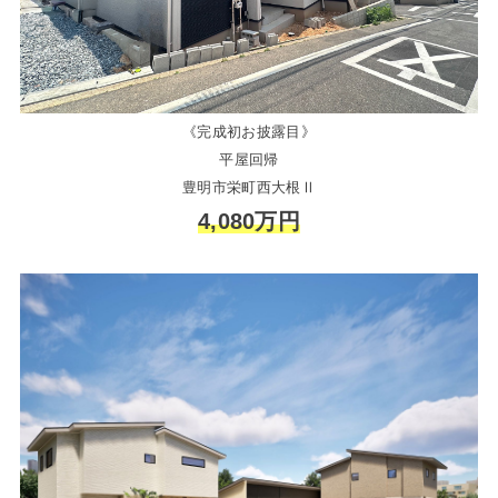
《完成初お披露目》
平屋回帰
豊明市栄町西大根Ⅱ
4,080万円