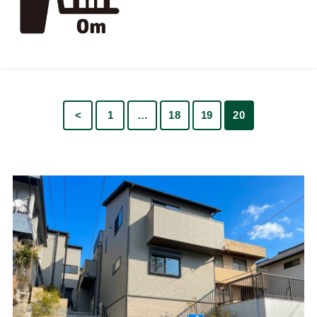
<
1
…
18
19
20