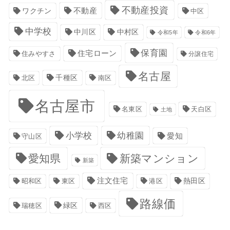
不動産投資
不動産
ワクチン
中区
中学校
中川区
中村区
令和5年
令和6年
保育園
住宅ローン
住みやすさ
分譲住宅
名古屋
千種区
南区
北区
名古屋市
名東区
天白区
土地
小学校
幼稚園
愛知
守山区
愛知県
新築マンション
新築
注文住宅
港区
熱田区
昭和区
東区
路線価
緑区
瑞穂区
西区