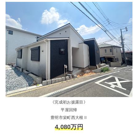
《完成初お披露目》
平屋回帰
豊明市栄町西大根Ⅱ
4,080万円