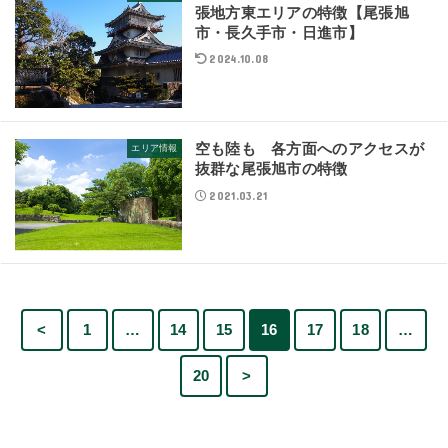
張地方東エリアの特徴【尾張旭
市・長久手市・日進市】
2024.10.08
空も陸も 各方面へのアクセスが
エリア情報
抜群な尾張旭市の特徴
2021.03.21
<
1
…
14
15
16
17
18
…
20
>