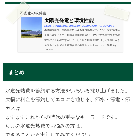
不動産の教科書
太陽光発電と環境性能
https://www.toshinjyuken.co.jp/aichi_nagoya/?p=920
地球環境は今、地球温暖化による異常気象など、かつてない危機に
見舞われています。地球温暖化の原因はCO2などの温室効果ガスの
増加によるものですが、こうしたなか地球環境に優しく売電収入ま
で得ることができる東新住建の発電シェルターハウスに注目です。
100年後...
まとめ
水道光熱費を節約する方法をいろいろ採り上げました。
大幅に料金を節約してエコにも通じる、節水・節電・節
ガスは、
ますますこれからの時代の重要なキーワードです。
毎月の水道光熱費でお悩みの方は、
できることから実行してみてください。