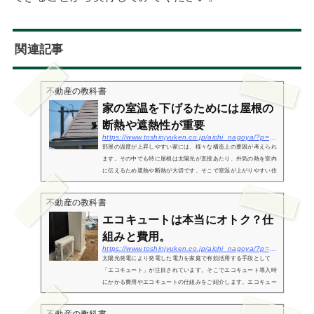
関連記事
不動産の教科書
家の室温を下げるためには屋根の
断熱や遮熱性が重要
https://www.toshinjyuken.co.jp/aichi_nagoya/?p=1415
部屋の温度が上昇しやすい家には、様々な構造上の要因が考えられ
ます。その中でも特に屋根は太陽光が直接あたり、外気の熱を室内
に伝えるため遮熱や断熱が大切です。そこで室温が上がりやすい住
宅の構造や対策として、どのような方法があるのかについて解説し
ていき...
不動産の教科書
エコキュートは本当にオトク？仕
組みと費用。
https://www.toshinjyuken.co.jp/aichi_nagoya/?p=1075
太陽光発電により発電した電力を家庭で有効活用する手段として
「エコキュート」が注目されています。そこでエコキュート導入時
にかかる費用やエコキュートの仕組みをご紹介します。エコキュー
トとは？気になる費用はどれくらい？エコキュートを導入する場合
に気にな...
不動産の教科書