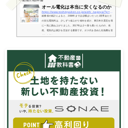
オール電化は本当に安くなるのか
https://www.toshinjyuken.co.jp/aichi_nagoya/?p=400
総務省の統計によると、2008年までほぼ横ばいだった1世帯あたり
の支払電気料は、少しずつ値上がり傾向を続け、東日本大震災を境
に一気に跳ね上がりました。2017年は少々落ち着いたものの、依
然、電気代は家計を圧迫する要因です。ガス代を含めた光熱費を安
くしようと...