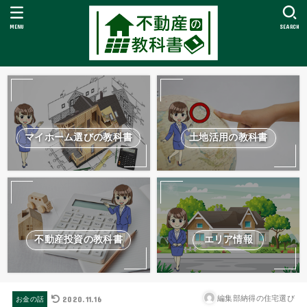
MENU
SEARCH
マイホーム選びの教科書
土地活用の教科書
不動産投資の教科書
エリア情報
2020.11.16
編集部納得の住宅選び
お金の話