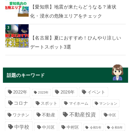
【愛知県】地震が来たらどうなる？液状
化・浸水の危険エリアをチェック
【名古屋】夏におすすめ！ひんやり涼しい
デートスポット3選
話題のキーワード
イベント
2022年
2026年
2023年
コロナ
スポット
マイホーム
マンション
不動産投資
不動産
ワクチン
中区
中学校
中川区
中村区
令和5年
令和6年