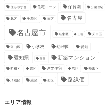
保育園
住宅ローン
住みやすさ
分譲住宅
名古屋
千種区
南区
北区
名古屋市
名東区
天白区
土地
小学校
幼稚園
愛知
守山区
愛知県
新築マンション
新築
注文住宅
港区
熱田区
昭和区
東区
路線価
緑区
瑞穂区
西区
エリア情報