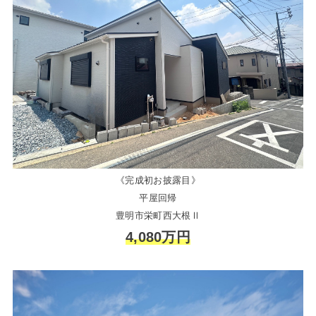
《完成初お披露目》
平屋回帰
豊明市栄町西大根Ⅱ
4,080万円