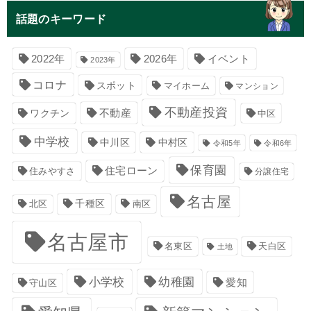
話題のキーワード
イベント
2022年
2026年
2023年
コロナ
スポット
マイホーム
マンション
不動産投資
不動産
ワクチン
中区
中学校
中川区
中村区
令和5年
令和6年
保育園
住宅ローン
住みやすさ
分譲住宅
名古屋
千種区
南区
北区
名古屋市
名東区
天白区
土地
小学校
幼稚園
愛知
守山区