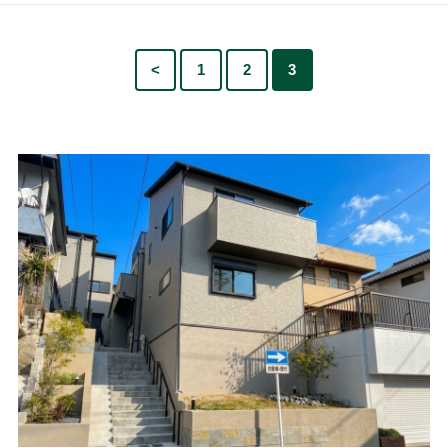
<
1
2
3