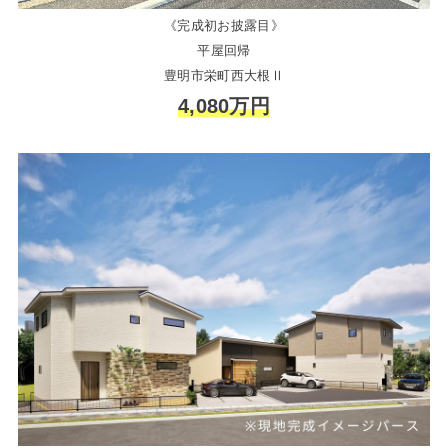
《完成初お披露目》
平屋回帰
豊明市栄町西大根Ⅱ
4,080万円