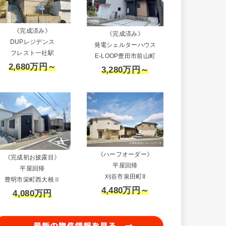
《完成済み》
《完成済み》
DUPレジデンス
発電シェルターハウス
フレスト一社駅
E-LOOP豊田市前山町
2,680万円～
3,280万円～
《ハーフオーダー》
《完成初お披露目》
平屋回帰
平屋回帰
刈谷市泉田町II
豊明市栄町西大根Ⅱ
4,480万円～
4,080万円