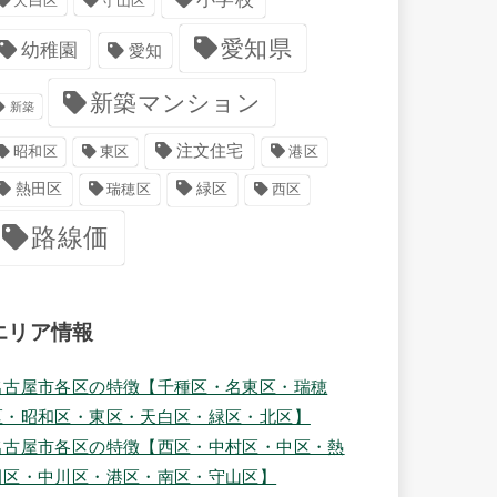
天白区
守山区
愛知県
幼稚園
愛知
新築マンション
新築
注文住宅
港区
昭和区
東区
緑区
熱田区
瑞穂区
西区
路線価
エリア情報
名古屋市各区の特徴【千種区・名東区・瑞穂
区・昭和区・東区・天白区・緑区・北区】
名古屋市各区の特徴【西区・中村区・中区・熱
田区・中川区・港区・南区・守山区】