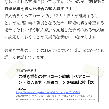
なおいずれの方法においても注意したいのが、
復職後に
時短勤務を選んだ場合の収入減少
です。
収入合算やペアローンでは「2人の収入が継続するこ
と」が返済計画の前提となるため、時短勤務を希望する
場合はそれに伴う収入減少を見越した余裕のある借入額
に設定しておくことが長期的な安心につながります。
共働き世帯のローンの組み方については以下の記事でも
詳しく解説しています。
不動産の教科書
共働き世帯の住宅ローン戦略｜ペアロー
ン・収入合算・単独ローンを徹底比較【20
26...
https://www.toshinjyuken.co.jp/aichi_nagoya/?p=8444
共働き世帯がマイホームを検討する際、住宅ローンの組み方は大きな分岐点になりま
す。夫婦の収入を合わせれば借入額を増やせる一方、どの方法で借りるかによって税制
優遇や万一のときの保障、さらには将来のリスクまで大きく変わってくるためです。住
宅ローンの借り...