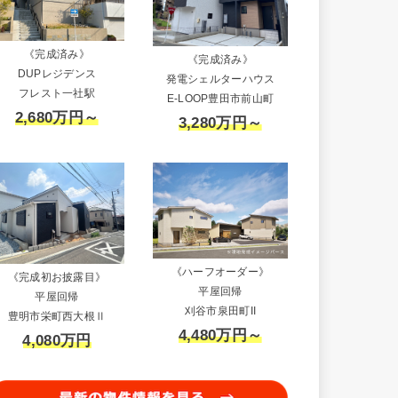
《完成済み》
《完成済み》
DUPレジデンス
発電シェルターハウス
フレスト一社駅
E-LOOP豊田市前山町
2,680万円～
3,280万円～
《ハーフオーダー》
《完成初お披露目》
平屋回帰
平屋回帰
刈谷市泉田町II
豊明市栄町西大根Ⅱ
4,480万円～
4,080万円