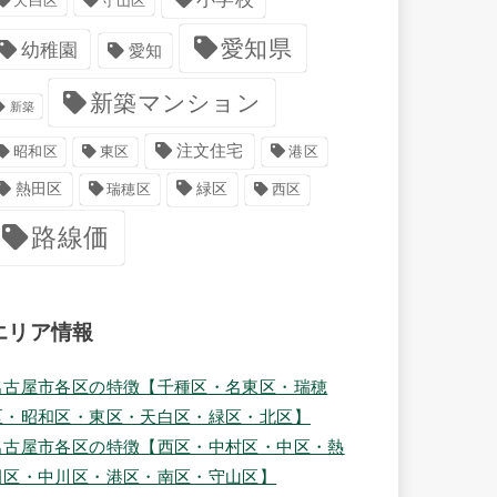
天白区
守山区
愛知県
幼稚園
愛知
新築マンション
新築
注文住宅
港区
昭和区
東区
緑区
熱田区
瑞穂区
西区
路線価
エリア情報
名古屋市各区の特徴【千種区・名東区・瑞穂
区・昭和区・東区・天白区・緑区・北区】
名古屋市各区の特徴【西区・中村区・中区・熱
田区・中川区・港区・南区・守山区】